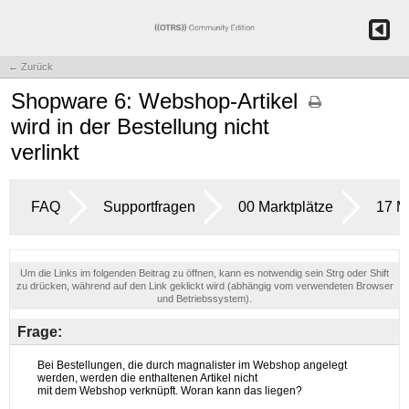
← Zurück
Shopware 6: Webshop-Artikel
wird in der Bestellung nicht
verlinkt
FAQ
Supportfragen
00 Marktplätze
17 M
Um die Links im folgenden Beitrag zu öffnen, kann es notwendig sein Strg oder Shift
zu drücken, während auf den Link geklickt wird (abhängig vom verwendeten Browser
und Betriebssystem).
Frage: