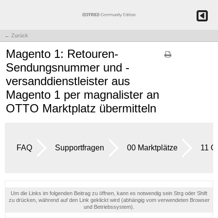
← Zurück
Magento 1: Retouren-
Sendungsnummer und -
versanddienstleister aus
Magento 1 per magnalister an
OTTO Marktplatz übermitteln
FAQ
Supportfragen
00 Marktplätze
11 
Um die Links im folgenden Beitrag zu öffnen, kann es notwendig sein Strg oder Shift
zu drücken, während auf den Link geklickt wird (abhängig vom verwendeten Browser
und Betriebssystem).