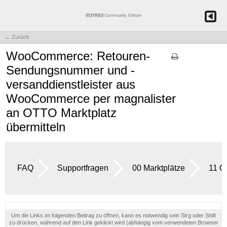
← Zurück
WooCommerce: Retouren-
Sendungsnummer und -
versanddienstleister aus
WooCommerce per magnalister
an OTTO Marktplatz
übermitteln
FAQ
Supportfragen
00 Marktplätze
11 
Um die Links im folgenden Beitrag zu öffnen, kann es notwendig sein Strg oder Shift
zu drücken, während auf den Link geklickt wird (abhängig vom verwendeten Browser