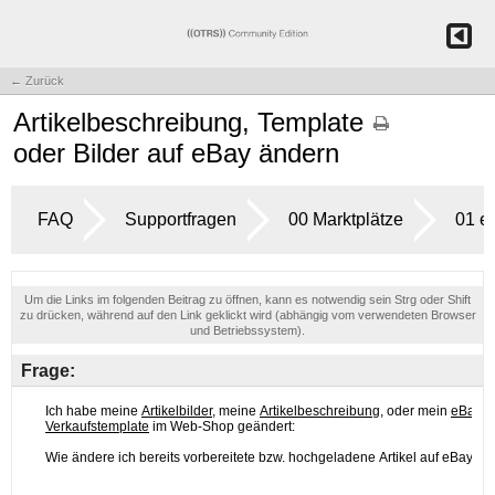
← Zurück
Artikelbeschreibung, Template
oder Bilder auf eBay ändern
FAQ
Supportfragen
00 Marktplätze
01 e
Um die Links im folgenden Beitrag zu öffnen, kann es notwendig sein Strg oder Shift
zu drücken, während auf den Link geklickt wird (abhängig vom verwendeten Browser
und Betriebssystem).
Frage: