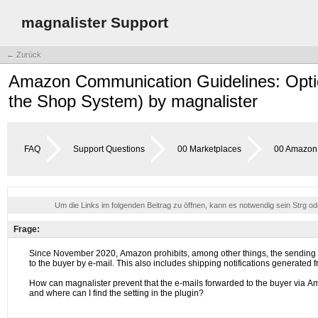
magnalister Support
← Zurück
Amazon Communication Guidelines: Option
the Shop System) by magnalister
FAQ
Support Questions
00 Marketplaces
00 Amazon
Um die Links im folgenden Beitrag zu öffnen, kann es notwendig sein Strg o
Frage: