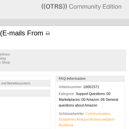
 (E-mails From
lines:
ping
he Shop
FAQ-Information
r und Betriebssystem).
Artikelnummer:
10001571
Kategorie:
Support Questions::00
Marketplaces::00 Amazon::06 General
questions about Amazon
Schlüsselwörter:
Communication
Guidelines
Amazon
Kommunikation
Richtlinie