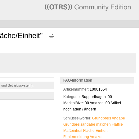
äche/Einheit"
FAQ-Information
r und Betriebssystem).
Artikelnummer:
10001554
Kategorie:
Supportfragen::00
Marktplätze::00 Amazon::00 Artikel
hochladen / ändern
Schlüsselwörter:
Grundpreis
Angabe
Grundpreisangabe
matchen
Flatfile
Maßeinheit
Fläche
Einheit
Fehlermeldung
Amazon