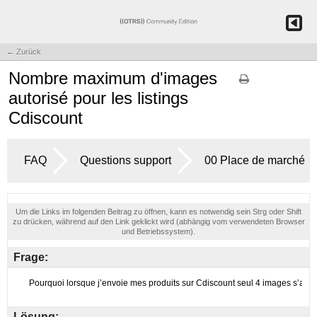
← Zurück
Nombre maximum d'images
autorisé pour les listings
Cdiscount
FAQ
Questions support
00 Place de marché
Um die Links im folgenden Beitrag zu öffnen, kann es notwendig sein Strg oder Shift
zu drücken, während auf den Link geklickt wird (abhängig vom verwendeten Browser
und Betriebssystem).
Frage:
Lösung: