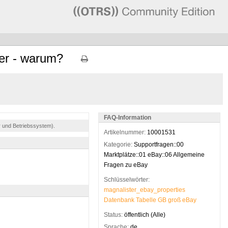
ßer - warum?
FAQ-Information
r und Betriebssystem).
Artikelnummer:
10001531
Kategorie:
Supportfragen::00
Marktplätze::01 eBay::06 Allgemeine
Fragen zu eBay
Schlüsselwörter:
magnalister_ebay_properties
Datenbank
Tabelle
GB
groß
eBay
Status:
öffentlich (Alle)
Sprache:
de