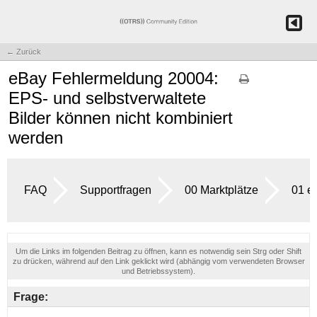
← Zurück
eBay Fehlermeldung 20004:
EPS- und selbstverwaltete
Bilder können nicht kombiniert
werden
FAQ
Supportfragen
00 Marktplätze
01 e
Um die Links im folgenden Beitrag zu öffnen, kann es notwendig sein Strg oder Shift
zu drücken, während auf den Link geklickt wird (abhängig vom verwendeten Browser
und Betriebssystem).
Frage: