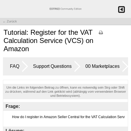
← Zurück
Tutorial: Register for the VAT
Calculation Service (VCS) on
Amazon
FAQ
Support Questions
00 Marketplaces
Um die Links im folgenden Beitrag zu öffnen, kann es notwendig sein Strg oder Shift
zu drücken, während auf den Link geklickt wird (abhängig vom verwendeten Browser
und Betriebssystem).
Frage:
Lösung: