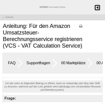
← Zurück
Anleitung: Für den Amazon
Umsatzsteuer-
Berechnungsservice registrieren
(VCS - VAT Calculation Service)
FAQ
Supportfragen
00 Marktplätze
00 A
Um die Links im folgenden Beitrag zu öffnen, kann es notwendig sein Strg oder Shift
zu drücken, während auf den Link geklickt wird (abhängig vom verwendeten Browser
und Betriebssystem).
Frage: