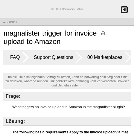
← Zurück
magnalister trigger for invoice
upload to Amazon
FAQ
Support Questions
00 Marketplaces
Um die Links im folgenden Beitrag zu öffnen, kann es notwendig sein Strg oder Shift
zu drücken, während auf den Link geklickt wird (abhängig vom verwendeten Browser
und Betriebssystem).
Frage:
Lösung: