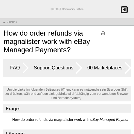
← Zurück
How do order refunds via
magnalister work with eBay
Managed Payments?
FAQ
Support Questions
00 Marketplaces
Um die Links im folgenden Beitrag zu öffnen, kann es notwendig sein Strg oder Shift
zu drücken, während auf den Link geklickt wird (abhängig vom verwendeten Browser
und Betriebssystem).
Frage:
Lösung: