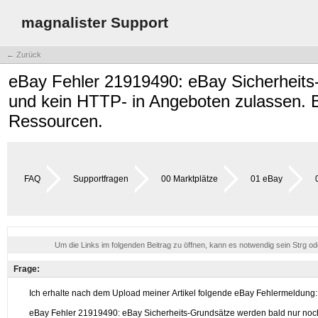
magnalister Support
← Zurück
eBay Fehler 21919490: eBay Sicherheit
und kein HTTP- in Angeboten zulassen. Bi
Ressourcen.
FAQ
Supportfragen
00 Marktplätze
01 eBay
Um die Links im folgenden Beitrag zu öffnen, kann es notwendig sein Strg o
Frage: