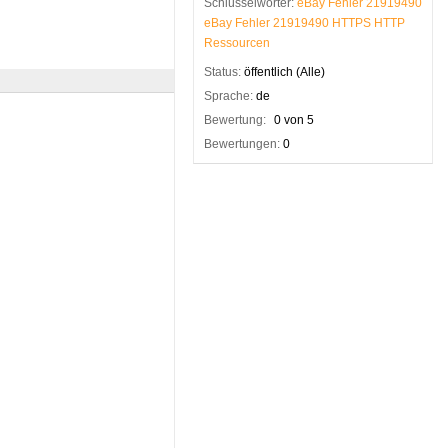
Schlüsselwörter:
eBay
Fehler
21919490
eBay
Fehler
21919490
HTTPS
HTTP
Ressourcen
Status:
öffentlich (Alle)
Sprache:
de
Bewertung:
0 von 5
Bewertungen:
0