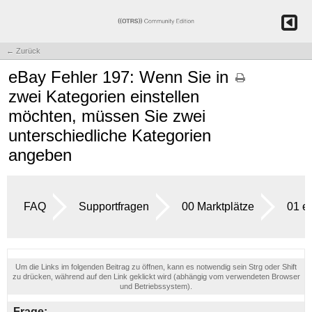
← Zurück
eBay Fehler 197: Wenn Sie in
zwei Kategorien einstellen
möchten, müssen Sie zwei
unterschiedliche Kategorien
angeben
FAQ
Supportfragen
00 Marktplätze
01 e
Um die Links im folgenden Beitrag zu öffnen, kann es notwendig sein Strg oder Shift
zu drücken, während auf den Link geklickt wird (abhängig vom verwendeten Browser
und Betriebssystem).
Frage: