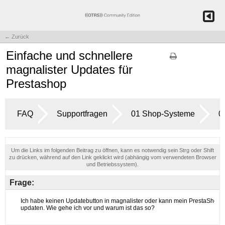
← Zurück
Einfache und schnellere
magnalister Updates für
Prestashop
FAQ
Supportfragen
01 Shop-Systeme
0
Um die Links im folgenden Beitrag zu öffnen, kann es notwendig sein Strg oder Shift
zu drücken, während auf den Link geklickt wird (abhängig vom verwendeten Browser
und Betriebssystem).
Frage: