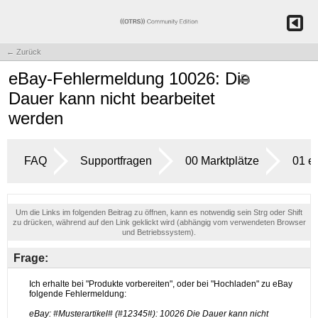
← Zurück
eBay-Fehlermeldung 10026: Die
Dauer kann nicht bearbeitet
werden
FAQ
Supportfragen
00 Marktplätze
01 e
Um die Links im folgenden Beitrag zu öffnen, kann es notwendig sein Strg oder Shift
zu drücken, während auf den Link geklickt wird (abhängig vom verwendeten Browser
und Betriebssystem).
Frage: