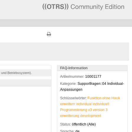
FAQ-Information
r und Betriebssystem).
Artikelnummer:
10001177
Kategorie:
Supportfragen::04 Individual-
Anpassungen
Schlüsselwörter:
Funktion
ohne
Hook
erweitern
individual
individuell
Programmierung
v3
version
3
erweiterung
development
Status:
öffentlich (Alle)
Sprache:
de