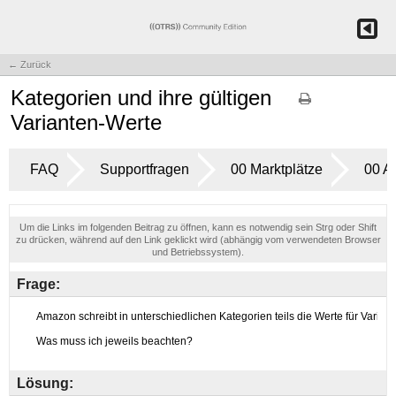
← Zurück
Kategorien und ihre gültigen
Varianten-Werte
FAQ
Supportfragen
00 Marktplätze
00 A
Um die Links im folgenden Beitrag zu öffnen, kann es notwendig sein Strg oder Shift
zu drücken, während auf den Link geklickt wird (abhängig vom verwendeten Browser
und Betriebssystem).
Frage:
Lösung: