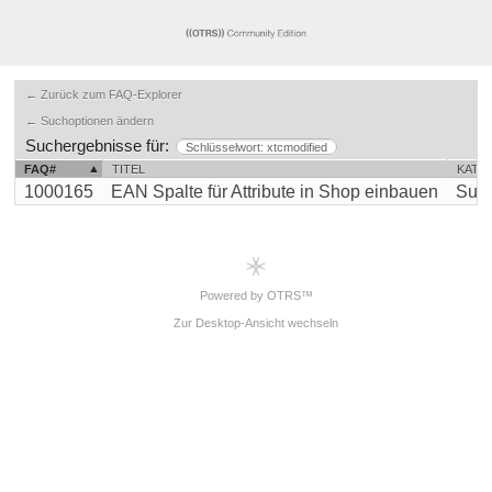
← Zurück zum FAQ-Explorer
← Suchoptionen ändern
Suchergebnisse für:
Schlüsselwort: xtcmodified
FAQ#
TITEL
KATE
1000165
EAN Spalte für Attribute in Shop einbauen
Supp
Powered by OTRS™
Zur Desktop-Ansicht wechseln