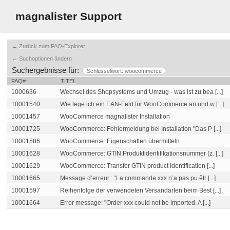
magnalister Support
← Zurück zum FAQ-Explorer
← Suchoptionen ändern
Suchergebnisse für:
Schlüsselwort: woocommerce
FAQ#
TITEL
1000636
Wechsel des Shopsystems und Umzug - was ist zu bea [...]
10001540
Wie lege ich ein EAN-Feld für WooCommerce an und w [...]
10001457
WooCommerce magnalister Installation
10001725
WooCommerce: Fehlermeldung bei Installation "Das P [...]
10001586
WooCommerce: Eigenschaften übermitteln
10001628
WooCommerce: GTIN Produktidentifikationsnummer (z. [...]
10001629
WooCommerce: Transfer GTIN product identification [...]
10001665
Message d’erreur : “La commande xxx n’a pas pu êtr [...]
10001597
Reihenfolge der verwendeten Versandarten beim Best [...]
10001664
Error message: "Order xxx could not be imported. A [...]