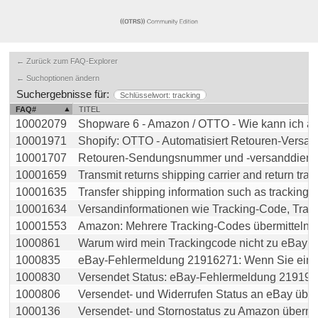
← Zurück zum FAQ-Explorer
← Suchoptionen ändern
Suchergebnisse für:
Schlüsselwort: tracking
FAQ#
TITEL
10002079
Shopware 6 - Amazon / OTTO - Wie kann ich auf
10001971
Shopify: OTTO - Automatisiert Retouren-Versandd
10001707
Retouren-Sendungsnummer und -versanddienstlei
10001659
Transmit returns shipping carrier and return track 
10001635
Transfer shipping information such as tracking co
10001634
Versandinformationen wie Tracking-Code, Transpo
10001553
Amazon: Mehrere Tracking-Codes übermitteln
1000861
Warum wird mein Trackingcode nicht zu eBay übe
1000835
eBay-Fehlermeldung 21916271: Wenn Sie eine B
1000830
Versendet Status: eBay-Fehlermeldung 21919089
1000806
Versendet- und Widerrufen Status an eBay überg
1000136
Versendet- und Stornostatus zu Amazon übermit