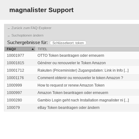
magnalister Support
← Zurück zum FAQ-Explorer
← Suchoptionen ändern
Suchergebnisse für:
Schlüsselwort: token
FAQ#
TITEL
10001977
OTTO Token beantragen oder erneuern
10001815
Générer ou renouveler le Token Amazon
10001712
Rakuten (Priceminister) Zugangsdaten: Link in Info [...]
10001176
Comment obtenir ou renouveler le token Amazon ?
1000999
How to request or renew Amazon Token
1000997
Amazon Token beantragen oder erneuern
1000280
Gambio Login geht nach Installation magnalister ni [...]
100079
eBay Token beantragen oder ändern