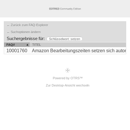
← Zurück zum FAQ-Explorer
← Suchoptionen ändern
Suchergebnisse für:
Schlüsselwort: setzen
FAQ#
TITEL
10001760
Amazon Bearbeitungszeiten setzen sich automati
Powered by OTRS™
Zur Desktop-Ansicht wechseln