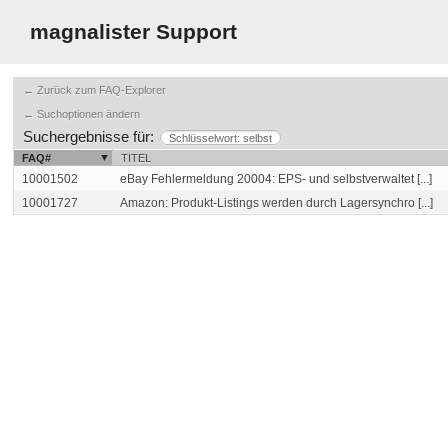
magnalister Support
← Zurück zum FAQ-Explorer
← Suchoptionen ändern
Suchergebnisse für:
Schlüsselwort: selbst
FAQ#
TITEL
10001502
eBay Fehlermeldung 20004: EPS- und selbstverwaltet [...]
10001727
Amazon: Produkt-Listings werden durch Lagersynchro [...]