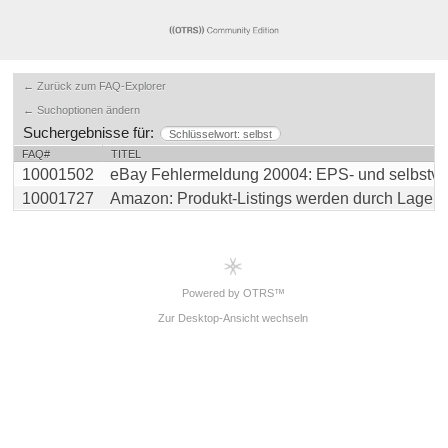
← Zurück zum FAQ-Explorer
← Suchoptionen ändern
Suchergebnisse für:
Schlüsselwort: selbst
FAQ#
TITEL
10001502
eBay Fehlermeldung 20004: EPS- und selbstverwa
10001727
Amazon: Produkt-Listings werden durch Lagersyn
Powered by OTRS™
Zur Desktop-Ansicht wechseln