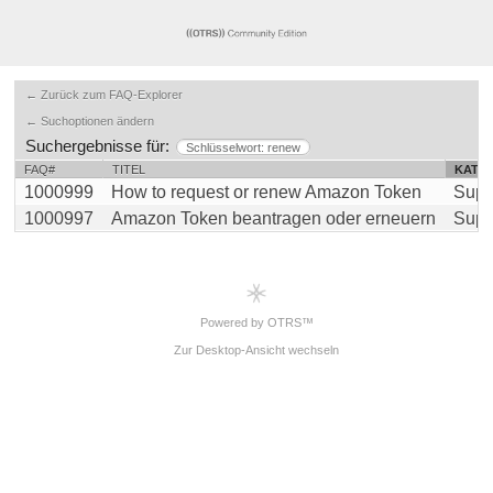
← Zurück zum FAQ-Explorer
← Suchoptionen ändern
Suchergebnisse für:
Schlüsselwort: renew
FAQ#
TITEL
KATE
1000999
How to request or renew Amazon Token
Supp
1000997
Amazon Token beantragen oder erneuern
Supp
Powered by OTRS™
Zur Desktop-Ansicht wechseln