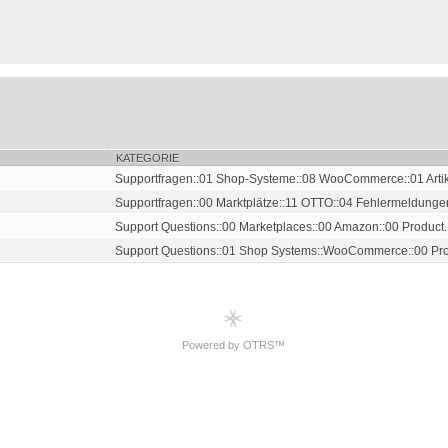
KATEGORIE
Supportfragen::01 Shop-Systeme::08 WooCommerce::01 Artik
Supportfragen::00 Marktplätze::11 OTTO::04 Fehlermeldunge
Support Questions::00 Marketplaces::00 Amazon::00 Product..
Support Questions::01 Shop Systems::WooCommerce::00 Pro
Powered by OTRS™