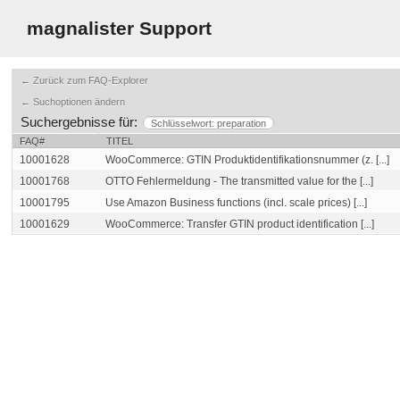
magnalister Support
← Zurück zum FAQ-Explorer
← Suchoptionen ändern
Suchergebnisse für:
Schlüsselwort: preparation
FAQ#
TITEL
10001628
WooCommerce: GTIN Produktidentifikationsnummer (z. [...]
10001768
OTTO Fehlermeldung - The transmitted value for the [...]
10001795
Use Amazon Business functions (incl. scale prices) [...]
10001629
WooCommerce: Transfer GTIN product identification [...]