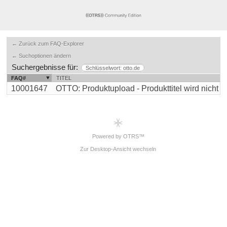
← Zurück zum FAQ-Explorer
← Suchoptionen ändern
Suchergebnisse für:
Schlüsselwort: otto.de
FAQ#
TITEL
10001647
OTTO: Produktupload - Produkttitel wird nicht übe
Powered by OTRS™
Zur Desktop-Ansicht wechseln