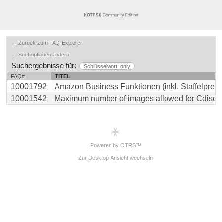
← Zurück zum FAQ-Explorer
← Suchoptionen ändern
Suchergebnisse für:
Schlüsselwort: only
FAQ#
TITEL
10001792
Amazon Business Funktionen (inkl. Staffelpreise) 
10001542
Maximum number of images allowed for Cdiscount 
Powered by OTRS™
Zur Desktop-Ansicht wechseln