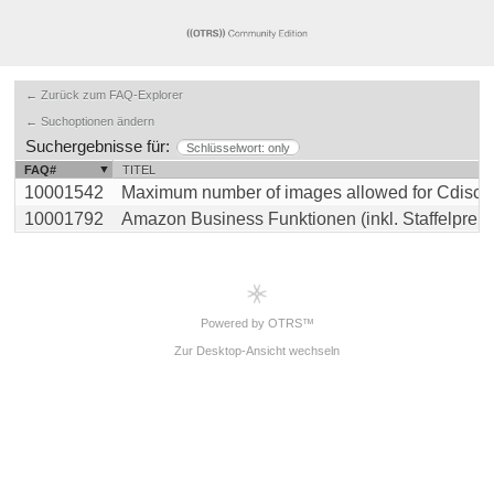
← Zurück zum FAQ-Explorer
← Suchoptionen ändern
Suchergebnisse für:
Schlüsselwort: only
FAQ#
TITEL
10001542
Maximum number of images allowed for Cdiscount 
10001792
Amazon Business Funktionen (inkl. Staffelpreise) 
Powered by OTRS™
Zur Desktop-Ansicht wechseln