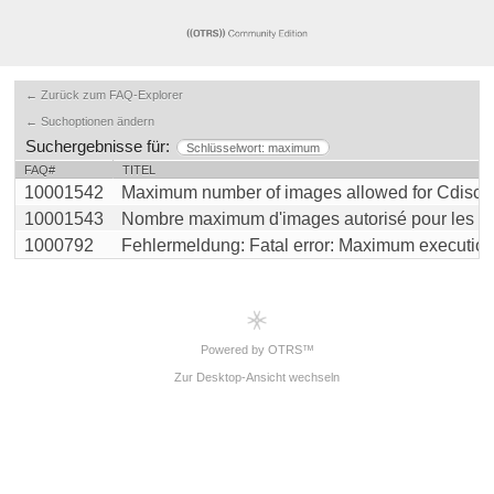
← Zurück zum FAQ-Explorer
← Suchoptionen ändern
Suchergebnisse für:
Schlüsselwort: maximum
FAQ#
TITEL
10001542
Maximum number of images allowed for Cdiscount 
10001543
Nombre maximum d'images autorisé pour les listi
1000792
Fehlermeldung: Fatal error: Maximum execution t
Powered by OTRS™
Zur Desktop-Ansicht wechseln