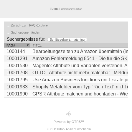
← Zurück zum FAQ-Explorer
← Suchoptionen ändern
Suchergebnisse für:
Schlüsselwort: matching
FAQ#
TITEL
1000144
Bearbeitungszeiten zu Amazon übermitteln (inkl. 
10001291
Amazon Fehlermeldung 8541 - Die für die SKU be
10001580
Magento: Attribute und Varianten verstehen. Auch
10001708
OTTO - Attribute nicht mehr matchbar - Meldung: 
10001795
Use Amazon Business functions (incl. scale prices
10001933
Shopify Metafelder vom Typ "Rich Text" nicht im A
10001990
GPSR Attribute matchen und hochladen - Wie effek
Powered by OTRS™
Zur Desktop-Ansicht wechseln