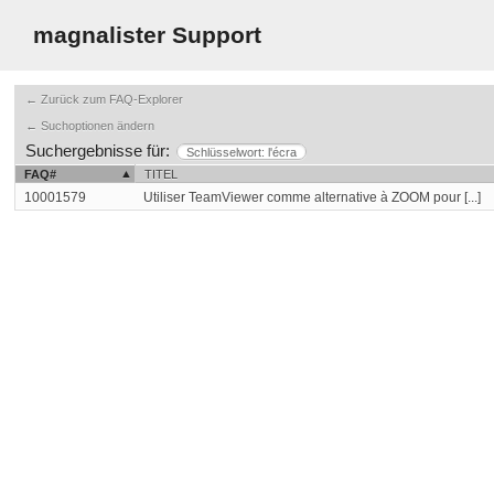
magnalister Support
← Zurück zum FAQ-Explorer
← Suchoptionen ändern
Suchergebnisse für:
Schlüsselwort: l'écra
FAQ#
TITEL
10001579
Utiliser TeamViewer comme alternative à ZOOM pour [...]