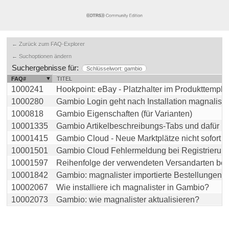
← Zurück zum FAQ-Explorer
← Suchoptionen ändern
Suchergebnisse für:
Schlüsselwort: gambio
FAQ#
TITEL
1000241
Hookpoint: eBay - Platzhalter im Produkttemplate 
1000280
Gambio Login geht nach Installation magnalister n
1000818
Gambio Eigenschaften (für Varianten)
10001335
Gambio Artikelbeschreibungs-Tabs und dafür indiv
10001415
Gambio Cloud - Neue Marktplätze nicht sofort sich
10001501
Gambio Cloud Fehlermeldung bei Registrierung: 
10001597
Reihenfolge der verwendeten Versandarten beim 
10001842
Gambio: magnalister importierte Bestellungen red
10002067
Wie installiere ich magnalister in Gambio?
10002073
Gambio: wie magnalister aktualisieren?