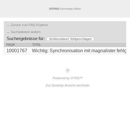
← Zurück zum FAQ-Explorer
← Suchoptionen ändern
Suchergebnisse für:
Schlüsselwort: fehlgeschlagen
FAQ#
TITEL
10001767
Wichtig: Synchronisation mit magnalister fehlgesc
Powered by OTRS™
Zur Desktop-Ansicht wechseln