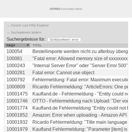
← Zurück zum FAQ-Explorer
← Suchoptionen ändern
Suchergebnisse für:
Schlüsselwort: error
FAQ#
TITEL
100054
Bestellimporte werden nicht zu afterbuy überge
100081
"Fatal error: Allowed memory size of xxxxxxxxxx b
1000243
"Internal Server Error" oder "Server Error 500" od 
1000281
Fatal error: Cannot use object
1000792
Fehlermeldung: Fatal error: Maximum execution t
1000809
Ricardo Fehlermeldung: "ArticleErrors: One price
10001475
Kaufland.de - Fehlermeldung - "Entity could not b
10001746
OTTO - Fehlermeldung nach Upload: "Der von Ihn
10001774
Kaufland.de Fehlermeldung "Entity could not be c
10001852
Amazon: Error when uploading - Amazon API res
10001932
Ricardo Fehlermeldung: "Title main language leng
10001979
Kaufland Fehlermeldung: "Parameter [item] is mis