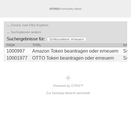
← Zurück zum FAQ-Explorer
← Suchoptionen ändern
Suchergebnisse für:
Schlüsselwort: erneuern
FAQ#
TITEL
KAT
1000997
Amazon Token beantragen oder erneuern
Sup
10001977
OTTO Token beantragen oder erneuern
Sup
Powered by OTRS™
Zur Desktop-Ansicht wechseln