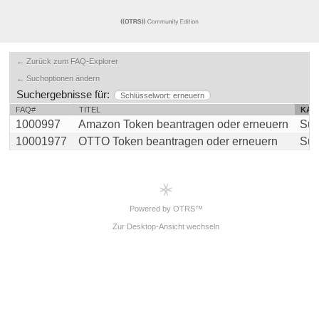
← Zurück zum FAQ-Explorer
← Suchoptionen ändern
Suchergebnisse für:
Schlüsselwort: erneuern
FAQ#
TITEL
KAT
1000997
Amazon Token beantragen oder erneuern
Sup
10001977
OTTO Token beantragen oder erneuern
Sup
Powered by OTRS™
Zur Desktop-Ansicht wechseln