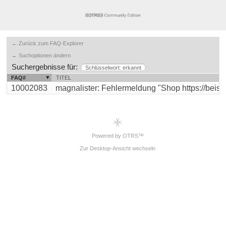
← Zurück zum FAQ-Explorer
← Suchoptionen ändern
Suchergebnisse für:
Schlüsselwort: erkannt
FAQ#
TITEL
10002083
magnalister: Fehlermeldung "Shop https://beispiel
Powered by OTRS™
Zur Desktop-Ansicht wechseln