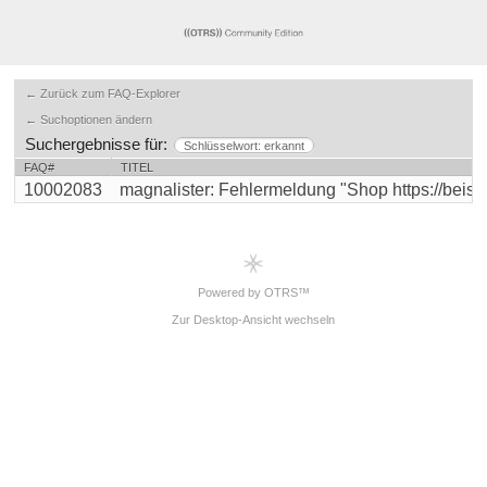
← Zurück zum FAQ-Explorer
← Suchoptionen ändern
Suchergebnisse für:
Schlüsselwort: erkannt
FAQ#
TITEL
10002083
magnalister: Fehlermeldung "Shop https://beispiel
Powered by OTRS™
Zur Desktop-Ansicht wechseln