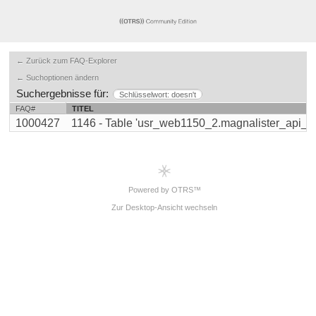
← Zurück zum FAQ-Explorer
← Suchoptionen ändern
Suchergebnisse für:
Schlüsselwort: doesn't
FAQ#
TITEL
1000427
1146 - Table 'usr_web1150_2.magnalister_api_req
Powered by OTRS™
Zur Desktop-Ansicht wechseln