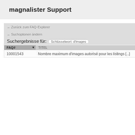
magnalister Support
← Zurück zum FAQ-Explorer
← Suchoptionen ändern
Suchergebnisse für:
Schlüsselwort: d'images
FAQ#
TITEL
10001543
Nombre maximum d'images autorisé pour les listings [...]