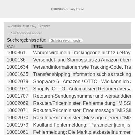
← Zurück zum FAQ-Explorer
← Suchoptionen ändern
Suchergebnisse für:
Schlüsselwort: code
FAQ#
TITEL
1000861
Warum wird mein Trackingcode nicht zu eBay übe
1000136
Versendet- und Stornostatus zu Amazon übermit
10001634
Versandinformationen wie Tracking-Code, Transpo
10001635
Transfer shipping information such as tracking co
10002079
Shopware 6 - Amazon / OTTO - Wie kann ich auf
10001971
Shopify: OTTO - Automatisiert Retouren-Versandd
10001707
Retouren-Sendungsnummer und -versanddienstlei
10002069
Rakuten/Priceminister: Fehlermeldung "MISSIN
10002071
Rakuten/Priceminister: Error message "MISSIN
10002070
Rakuten/Priceminister : Message d'erreur "MISSI
10001979
Kaufland Fehlermeldung: "Parameter [item] is mis
10001061
Fehlermeldung: Die Marktplatzbestellnummer XX