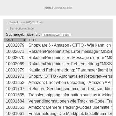
← Zurück zum FAQ-Explorer
← Suchoptionen ändern
Suchergebnisse für:
Schlüsselwort: code
FAQ#
TITEL
10002079
Shopware 6 - Amazon / OTTO - Wie kann ich auf
10002071
Rakuten/Priceminister: Error message "MISSIN
10002070
Rakuten/Priceminister : Message d'erreur "MISSI
10002069
Rakuten/Priceminister: Fehlermeldung "MISSIN
10001979
Kaufland Fehlermeldung: "Parameter [item] is mis
10001971
Shopify: OTTO - Automatisiert Retouren-Versandd
10001852
Amazon: Error when uploading - Amazon API res
10001707
Retouren-Sendungsnummer und -versanddienstlei
10001635
Transfer shipping information such as tracking co
10001634
Versandinformationen wie Tracking-Code, Transpo
10001553
Amazon: Mehrere Tracking-Codes übermitteln
10001061
Fehlermeldung: Die Marktplatzbestellnummer XX