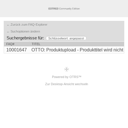
← Zurück zum FAQ-Explorer
← Suchoptionen ändern
Suchergebnisse für:
Schlüsselwort: angepasst
FAQ#
TITEL
10001647
OTTO: Produktupload - Produkttitel wird nicht übe
Powered by OTRS™
Zur Desktop-Ansicht wechseln