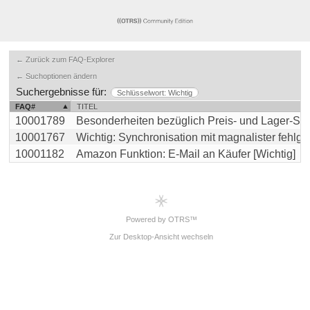
← Zurück zum FAQ-Explorer
← Suchoptionen ändern
Suchergebnisse für:
Schlüsselwort: Wichtig
FAQ#
TITEL
10001789
Besonderheiten bezüglich Preis- und Lager-Sync
10001767
Wichtig: Synchronisation mit magnalister fehlgesc
10001182
Amazon Funktion: E-Mail an Käufer [Wichtig]
Powered by OTRS™
Zur Desktop-Ansicht wechseln