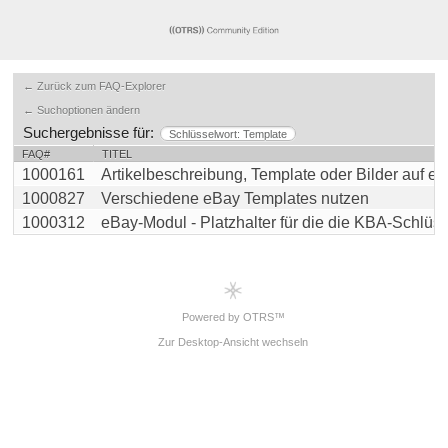
← Zurück zum FAQ-Explorer
← Suchoptionen ändern
Suchergebnisse für:
Schlüsselwort: Template
FAQ#
TITEL
1000161
Artikelbeschreibung, Template oder Bilder auf eBay
1000827
Verschiedene eBay Templates nutzen
1000312
eBay-Modul - Platzhalter für die die KBA-Schlüssel
Powered by OTRS™
Zur Desktop-Ansicht wechseln