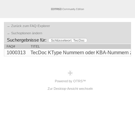
← Zurück zum FAQ-Explorer
← Suchoptionen ändern
Suchergebnisse für:
Schlüsselwort: TecDoc
FAQ#
TITEL
1000313
TecDoc KType Nummern oder KBA-Nummern zu eB
Powered by OTRS™
Zur Desktop-Ansicht wechseln