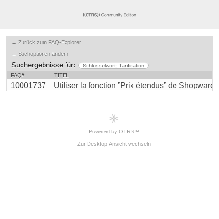
← Zurück zum FAQ-Explorer
← Suchoptionen ändern
Suchergebnisse für:
Schlüsselwort: Tarification
FAQ#
TITEL
10001737
Utiliser la fonction ”Prix étendus” de Shopware 6 
Powered by OTRS™
Zur Desktop-Ansicht wechseln